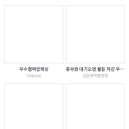
우수협력업체상
중부권 대기오염 물질 저감 우수사업장 선정
Chipone
금강유역환경청