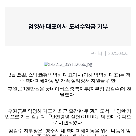
엄영하 대표이사 도서수익금 기부
관리자
|
2025.03.25
3월 25
일
,
스템코㈜ 엄영하 대표이사
(
이하 엄영하 대표
)
는 청
주 학대피해아동 및 가족 심리정서 지원을 위한
후원금
1
천만원을 굿네이버스 충북지부
(
지부장 김길수
)
에 전
달했다
.
후원금은 엄영하 대표가 최근 출간한 두 권의 도서
,
「강한 기
업으로 가는 길」과 「안전경영 실천
GUIDE
」의 판매 수익으
로 마련되었다
.
김길수 지부장은 “청주시 내 학대피해아동을 위해 나눔에 앞