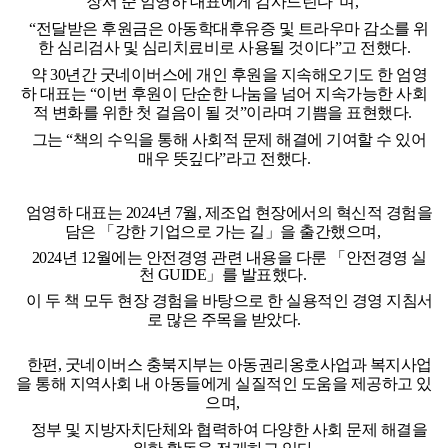
장서 준 엄영하 대표에게 감사드린다”며
,
“전달받은 후원금은 아동학대후유증 및 트라우마 감소를 위
한 심리검사 및 심리치료비로 사용될 것이다”고 전했다
.
약
30
년간 굿네이버스에 개인 후원을 지속해오기도 한 엄영
하 대표는
“
이번 후원이 단순한 나눔을 넘어 지속가능한 사회
적 변화를 위한 첫 걸음이 될 것
”
이라며 기쁨을 표현했다
.
그는 “책의 수익을 통해 사회적 문제 해결에 기여할 수 있어
매우 뜻깊다”라고 전했다
.
엄영하 대표는
2024
년
7
월
,
제조업 현장에서의 혁신적 경험을
담은 「강한 기업으로 가는 길」을 출간했으며
,
2024
년
12
월에는 안전경영 관련 내용을 다룬 「안전경영 실
천
GUIDE
」를 발표했다
.
이 두 책 모두 현장 경험을 바탕으로 한 실용적인 경영 지침서
로 많은 주목을 받았다
.
한편
,
굿네이버스 충북지부는 아동권리옹호사업과 복지사업
을 통해 지역사회 내 아동들에게 실질적인 도움을 제공하고 있
으며
,
정부 및 지방자치단체와 협력하여 다양한 사회 문제 해결을